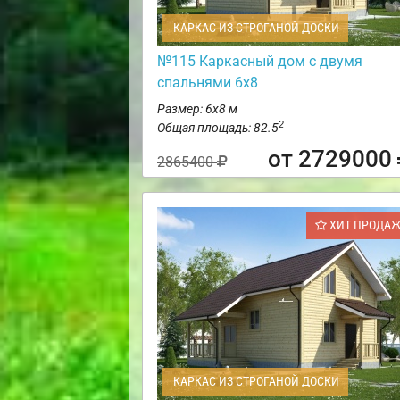
КАРКАС ИЗ СТРОГАНОЙ ДОСКИ
№115 Каркасный дом с двумя
спальнями 6х8
Размер: 6х8 м
2
Общая площадь: 82.5
от 2729000
2865400
ХИТ ПРОДА
КАРКАС ИЗ СТРОГАНОЙ ДОСКИ