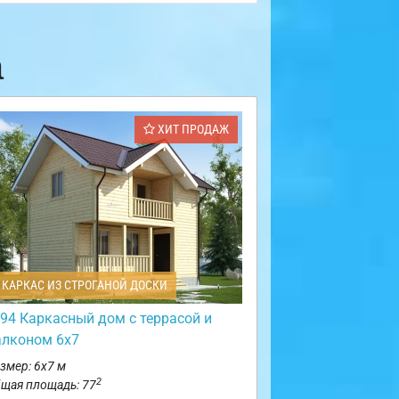
а
ХИТ ПРОДАЖ
КАРКАС ИЗ СТРОГАНОЙ ДОСКИ
94 Каркасный дом с террасой и
алконом 6х7
змер: 6х7 м
2
щая площадь: 77