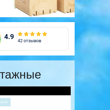
4.9
42
отзывов
этажные
расой