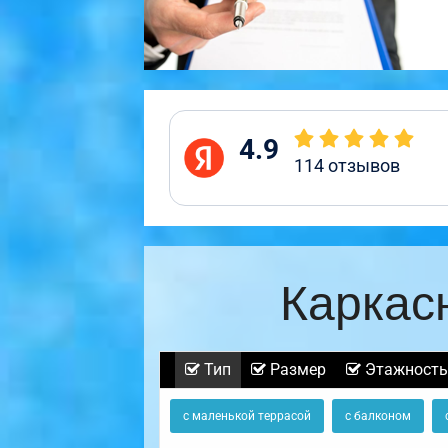
4.9
114
отзывов
Каркас
Тип
Размер
Этажность
с маленькой террасой
с балконом