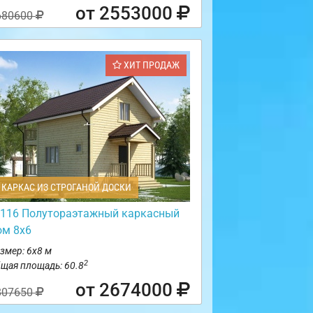
от 2553000
680600
ХИТ ПРОДАЖ
КАРКАС ИЗ СТРОГАНОЙ ДОСКИ
116 Полутораэтажный каркасный
ом 8х6
змер: 6х8 м
2
щая площадь: 60.8
от 2674000
807650