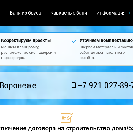
а
Бани из бруса
Каркасные бани
Информация
Корректируем проекты
Уточняем комплектацию
Меняем планировку,
Сверяем материалы и состав
расположение окон, дверей и
работ до окончательного
перегородок.
расчёта.
 Воронеже
+7 921 027-89-