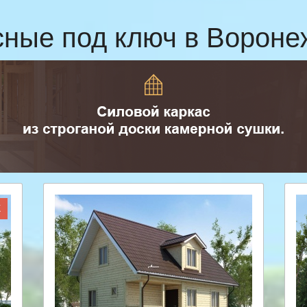
сные под ключ в Ворон
Ж