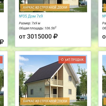
КАРКАС ИЗ СТРОГАНОЙ ДОСКИ
№35 Дом 7х9
№
Размер: 7х9 м
Ра
2
Общая площадь: 106.56
Об
от 3015000
о
Ж
ХИТ ПРОДАЖ
КАРКАС ИЗ СТРОГАНОЙ ДОСКИ