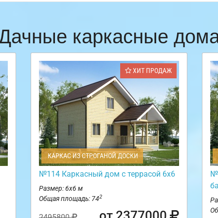
Дачные каркасные дом
ХИТ ПРОДАЖ
КАРКАС ИЗ СТРОГАНОЙ ДОСКИ
№114 Каркасный дом с террасой 6х6
№
б
Размер: 6х6 м
2
Общая площадь: 74
Ра
Об
от 2377000
2495800