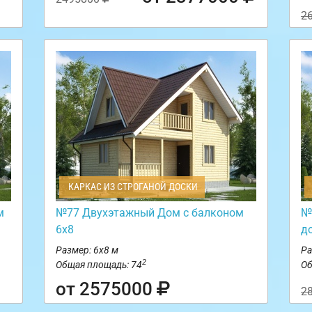
2
КАРКАС ИЗ СТРОГАНОЙ ДОСКИ
м
№77 Двухэтажный Дом с балконом
№
6х8
д
Размер: 6х8 м
Ра
2
Общая площадь: 74
Об
от 2575000
2