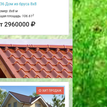
36 Дом из бруса 8х8
змер: 8х8 м
2
щая площадь: 106.61
т 2960000
ХИТ ПРОДАЖ