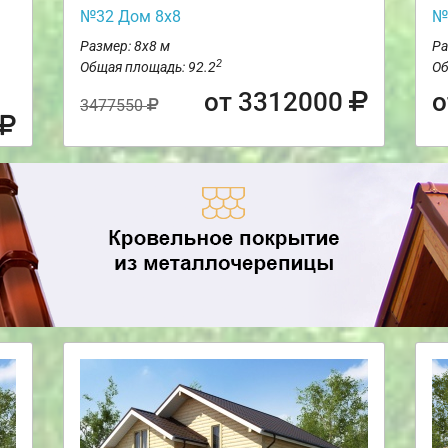
№32 Дом 8х8
№
Размер: 8х8 м
Ра
2
Общая площадь: 92.2
Об
от 3312000
о
3477550