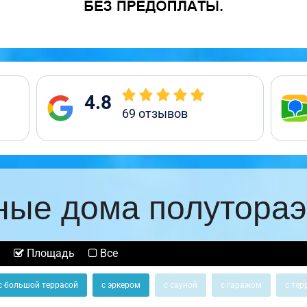
4.8
69
отзывов
ные дома полутора
Площадь
Все
с большой террасой
с эркером
с сауной
с гаражом
с тер