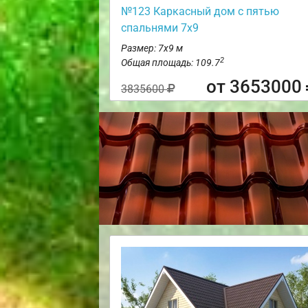
№123 Каркасный дом с пятью
спальнями 7х9
Размер: 7х9 м
2
Общая площадь: 109.7
от 3653000
3835600