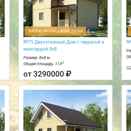
КАРКАС ИЗ СТРОГАНОЙ ДОСКИ
№75 Двухэтажный Дом с террасой и
№
мансардой 8х8
Ра
Об
Размер: 8х8 м
2
Общая площадь: 113
3
от 3290000