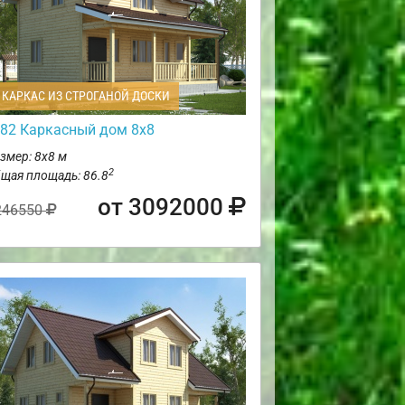
КАРКАС ИЗ СТРОГАНОЙ ДОСКИ
82 Каркасный дом 8х8
змер: 8х8 м
2
щая площадь: 86.8
от 3092000
246550