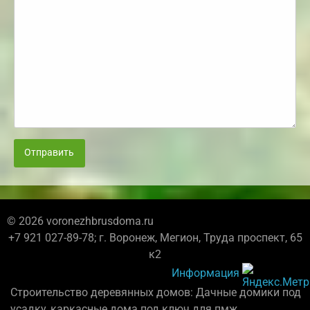
Отправить
© 2026 voronezhbrusdoma.ru
+7 921 027-89-78; г. Воронеж, Мегион, Труда проспект, 65
к2
Информация
Строительство деревянных домов: Дачные домики под
усадку, каркасные дома под ключ для пмж.