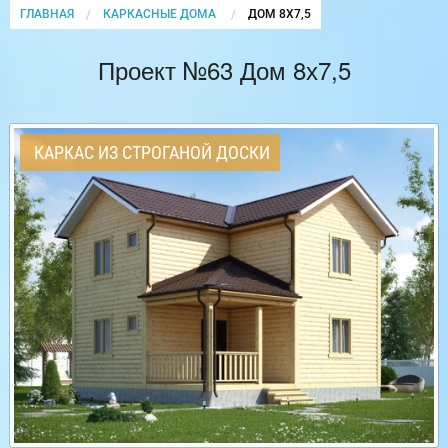
ГЛАВНАЯ
КАРКАСНЫЕ ДОМА
CURRENT:
ДОМ 8Х7,5
Проект №63 Дом 8х7,5
КАРКАС ИЗ СТРОГАНОЙ ДОСКИ