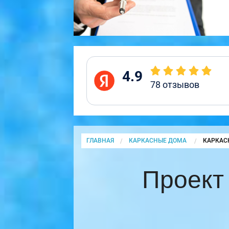
4.9
78
отзывов
ГЛАВНАЯ
КАРКАСНЫЕ ДОМА
CURRENT
КАРКАС
Проект