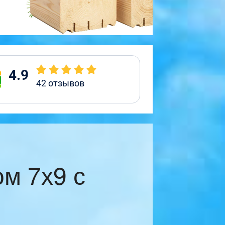
4.9
42
отзывов
м 7х9 с