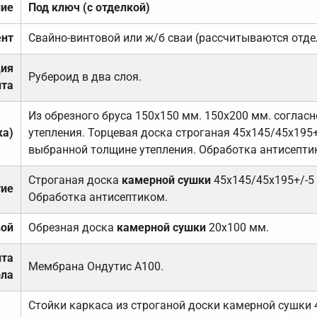
ние
Под ключ (с отделкой)
нт
Свайно-винтовой или ж/б сваи (рассчитываются отде
ция
Рубероид в два слоя.
та
Из обрезного бруса 150х150 мм. 150х200 мм. соглас
ка)
утепления. Торцевая доска строганая 45х145/45х195+
выбранной толщине утепления. Обработка антисепти
Строганая доска
камерной сушки
45х145/45х195+/-5
тие
Обработка антисептиком.
вой
Обрезная доска
камерной сушки
20х100 мм.
ита
Мембрана Ондутис А100.
ола
Стойки каркаса из строганой доски камерной сушки 