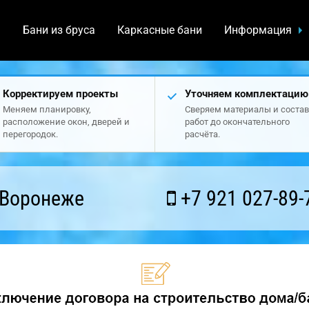
а
Бани из бруса
Каркасные бани
Информация
Корректируем проекты
Уточняем комплектацию
Меняем планировку,
Сверяем материалы и состав
расположение окон, дверей и
работ до окончательного
перегородок.
расчёта.
 Воронеже
+7 921 027-89-