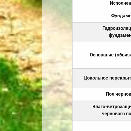
Исполне
Фундаме
Гидроизоля
фундамен
Основание (обвяз
Цокольное перекры
Пол черно
Влаго-ветрозащ
чернового п