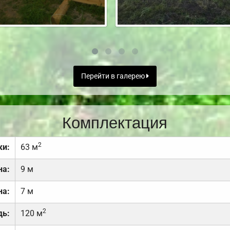
Перейти в галерею
Комплектация
2
ки:
63 м
на:
9 м
на:
7 м
2
дь:
120 м