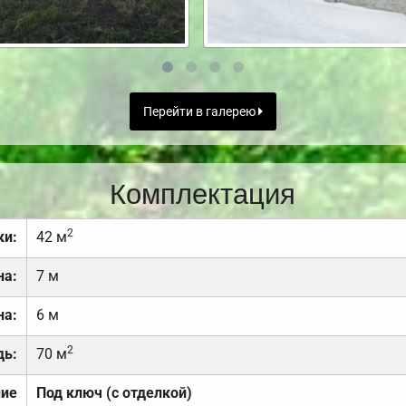
Перейти в галерею
Комплектация
2
ки:
42 м
на:
7 м
на:
6 м
2
дь:
70 м
ние
Под ключ (с отделкой)