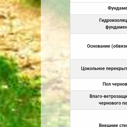
Фундаме
Гидроизоля
фундамен
Основание (обвяз
Цокольное перекры
Пол черно
Влаго-ветрозащ
чернового п
Внешние ст