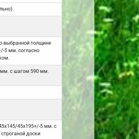
льно).
но выбранной толщине
/-5 мм. согласно
ком.
 мм. с шагом 590 мм.
45х145/45х195+/-5 мм. с
 строганой доски