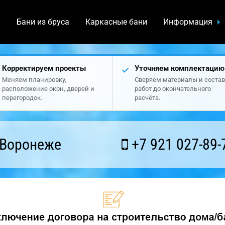
а
Бани из бруса
Каркасные бани
Информация
Корректируем проекты
Уточняем комплектацию
Меняем планировку,
Сверяем материалы и состав
расположение окон, дверей и
работ до окончательного
перегородок.
расчёта.
 Воронеже
+7 921 027-89-