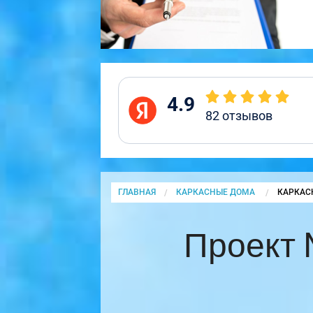
4.9
82
отзывов
ГЛАВНАЯ
КАРКАСНЫЕ ДОМА
CURRENT
КАРКАС
Проект 