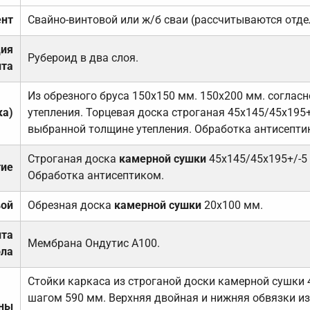
нт
Свайно-винтовой или ж/б сваи (рассчитываются отде
ция
Рубероид в два слоя.
та
Из обрезного бруса 150х150 мм. 150х200 мм. соглас
ка)
утепления. Торцевая доска строганая 45х145/45х195+
выбранной толщине утепления. Обработка антисепти
Строганая доска
камерной сушки
45х145/45х195+/-5
тие
Обработка антисептиком.
вой
Обрезная доска
камерной сушки
20х100 мм.
ита
Мембрана Ондутис А100.
ола
Стойки каркаса из строганой доски камерной сушки 
шагом 590 мм. Верхняя двойная и нижняя обвязки из
ены