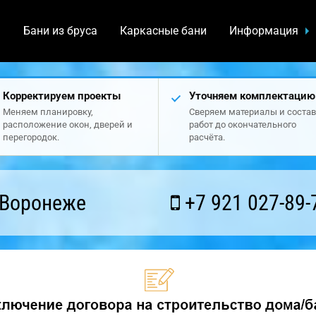
а
Бани из бруса
Каркасные бани
Информация
Корректируем проекты
Уточняем комплектацию
Меняем планировку,
Сверяем материалы и состав
расположение окон, дверей и
работ до окончательного
перегородок.
расчёта.
 Воронеже
+7 921 027-89-