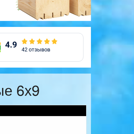
4.9
42
отзывов
ые 6х9