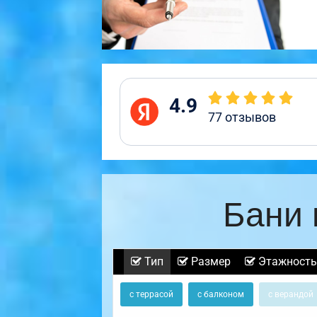
4.9
77
отзывов
Бани 
Тип
Размер
Этажность
с террасой
с балконом
с верандой