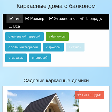
Каркасные дома с балконом
Тип
Размер
Этажность
Площадь
Все
с маленькой террасой
с балконом
с большой террасой
с эркером
с сауной
с гаражом
с террасой
Садовые каркасные домики
ХИТ ПРОДАЖ