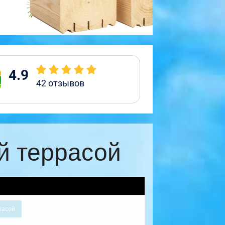
4.9
42
отзывов
й террасой
расой