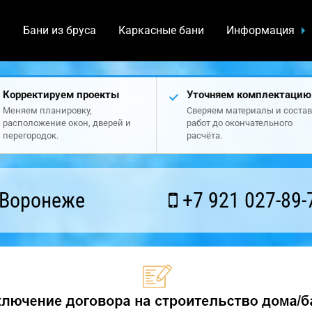
а
Бани из бруса
Каркасные бани
Информация
Корректируем проекты
Уточняем комплектацию
Меняем планировку,
Сверяем материалы и состав
расположение окон, дверей и
работ до окончательного
перегородок.
расчёта.
 Воронеже
+7 921 027-89-