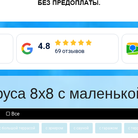
4.8
69
отзывов
руса 8х8 с маленько
Все
с большой террасой
с эркером
с сауной
с гаражом
с тер