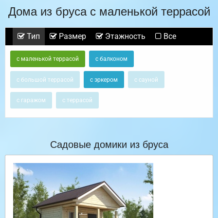
Дома из бруса с маленькой террасой
Тип
Размер
Этажность
Все
с маленькой террасой
с балконом
с большой террасой
с эркером
с сауной
с гаражом
с террасой
Садовые домики из бруса