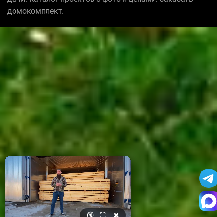
домокомплект.
🔇
⛶
✖