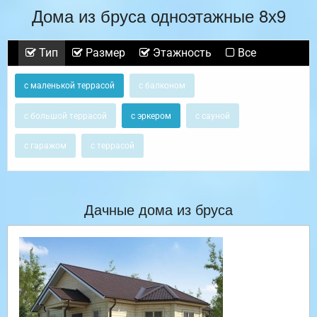
Дома из бруса одноэтажные 8х9
Тип
Размер
Этажность
Все
с маленькой террасой
с балконом
с большой террасой
с эркером
с сауной
с гаражом
с террасой
Дачные дома из бруса