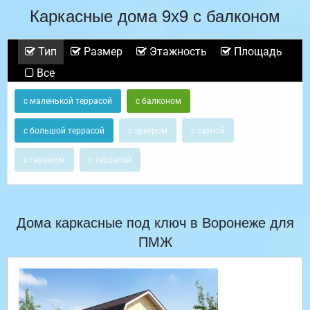
Каркасные дома 9х9 с балконом
Тип
Размер
Этажность
Площадь
Все
с маленькой террасой
с балконом
с большой террасой
с эркером
с сауной
с гаражом
с террасой
Дома каркасные под ключ в Воронеже для
ПМЖ