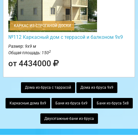
КАРКАС ИЗ СТРОГАНОЙ ДОСКИ
№112 Каркасный дом с террасой и балконом 9х9
Размер: 9х9 м
2
Общая площадь: 150
от 4434000
Дома из бруса с таррасой
Дома из бруса 9х9
Каркасные дома 8х9
Бани из бруса 6х9
Бани из бруса 5х8
Двухэтажные бани из бруса