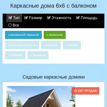
Каркасные дома 6х6 с балконом
Тип
Размер
Этажность
Площадь
Все
с маленькой террасой
с балконом
с большой террасой
с эркером
с сауной
с гаражом
с террасой
Садовые каркасные домики
ХИТ ПРОДАЖ