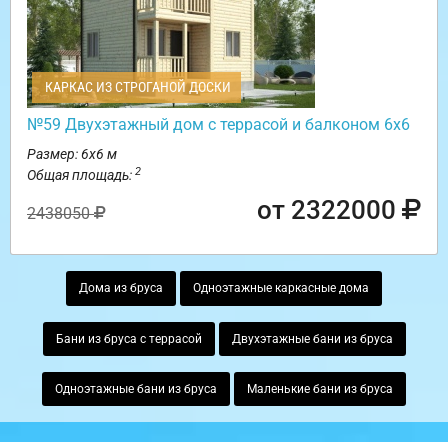
КАРКАС ИЗ СТРОГАНОЙ ДОСКИ
№59 Двухэтажный дом с террасой и балконом 6х6
Размер: 6х6 м
2
Общая площадь:
от 2322000
2438050
Дома из бруса
Одноэтажные каркасные дома
Бани из бруса с террасой
Двухэтажные бани из бруса
Одноэтажные бани из бруса
Маленькие бани из бруса