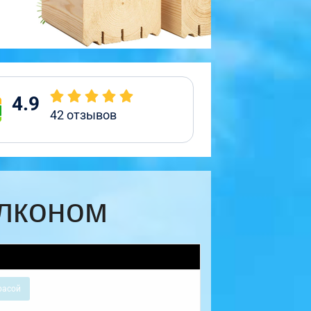
4.9
42
отзывов
алконом
расой