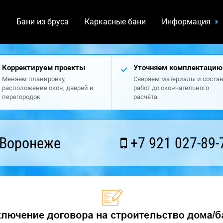
а
Бани из бруса
Каркасные бани
Информация
Корректируем проекты
Уточняем комплектацию
Меняем планировку,
Сверяем материалы и состав
расположение окон, дверей и
работ до окончательного
перегородок.
расчёта.
 Воронеже
+7 921 027-89-