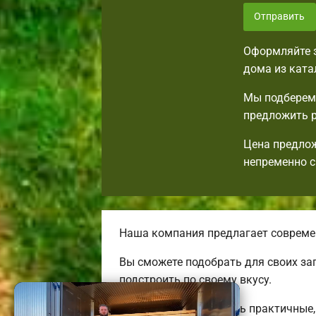
Отправить
Оформляйте з
дома из ката
Мы подберем 
предложить р
Цена предлож
непременно с
Наша компания предлагает совреме
Вы сможете подобрать для своих за
подстроить по своему вкусу.
Мы готовы предложить практичные, 