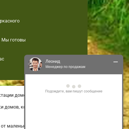
аркасного
. Мы готовы
ас
Леонид
Менеджер по продажам
Здравствуйте! Я могу 
проконсультировать Вас по нашим 
акциям и проектам.
ктации домов небольшой площади.
Только что
ки домов, которые возможно
от маленьких 1-этажных и