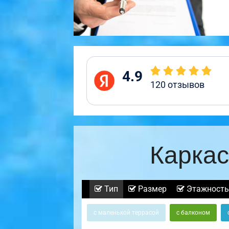
4.9
120
отзывов
Каркас
Тип
Размер
Этажность
с маленькой террасой
с балконом