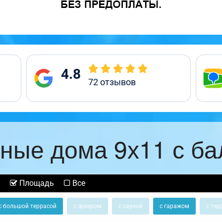
4.8
72
отзывов
ные дома 9х11 с б
Площадь
Все
с большой террасой
с эркером
с сауной
с гаражом
с тер