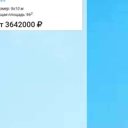
0х9
змер: 9х10 м
2
щая площадь: 96
т 3642000