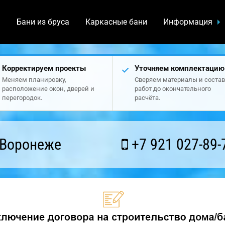
а
Бани из бруса
Каркасные бани
Информация
Корректируем проекты
Уточняем комплектацию
Меняем планировку,
Сверяем материалы и состав
расположение окон, дверей и
работ до окончательного
перегородок.
расчёта.
 Воронеже
+7 921 027-89-