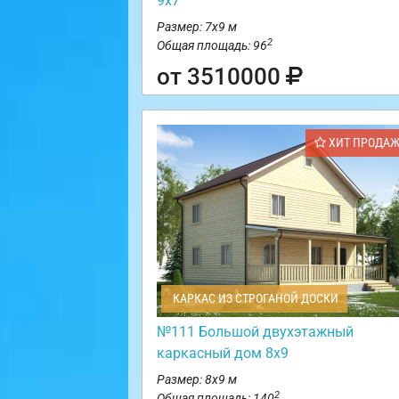
9х7
Размер: 7х9 м
2
Общая площадь: 96
от 3510000
ХИТ ПРОДА
КАРКАС ИЗ СТРОГАНОЙ ДОСКИ
№111 Большой двухэтажный
каркасный дом 8х9
Размер: 8х9 м
2
Общая площадь: 140