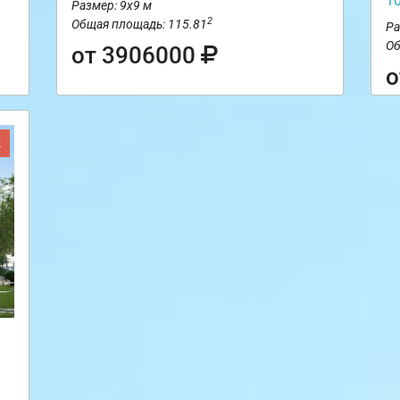
1
Размер: 9х9 м
2
Общая площадь: 115.81
Ра
Об
от 3906000
о
Ж