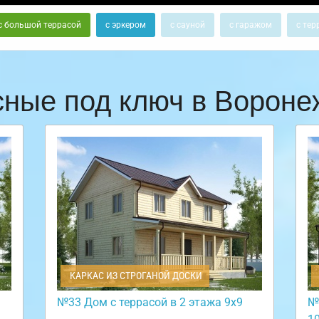
с большой террасой
с эркером
с сауной
с гаражом
с тер
сные под ключ в Ворон
КАРКАС ИЗ СТРОГАНОЙ ДОСКИ
№33 Дом с террасой в 2 этажа 9х9
№