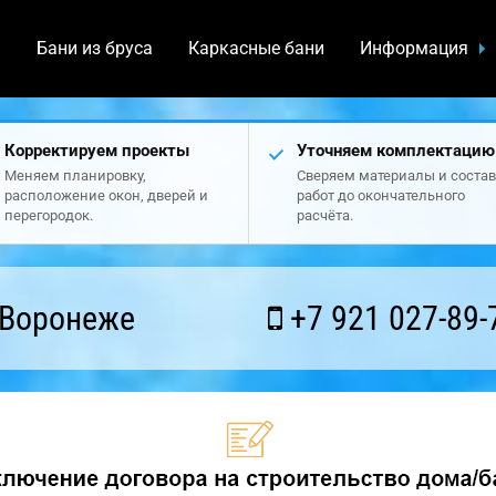
а
Бани из бруса
Каркасные бани
Информация
Корректируем проекты
Уточняем комплектацию
Меняем планировку,
Сверяем материалы и состав
расположение окон, дверей и
работ до окончательного
перегородок.
расчёта.
 Воронеже
+7 921 027-89-