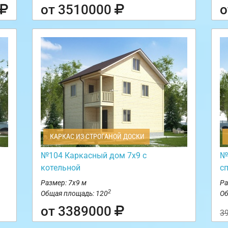
от 3510000
о
КАРКАС ИЗ СТРОГАНОЙ ДОСКИ
№104 Каркасный дом 7х9 с
№
котельной
с
Размер: 7х9 м
Ра
2
Общая площадь: 120
Об
от 3389000
3