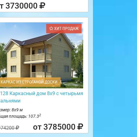
т 3730000
ХИТ ПРОДАЖ
КАРКАС ИЗ СТРОГАНОЙ ДОСКИ
128 Каркасный дом 8х9 с четырьмя
пальнями
змер: 8х9 м
2
щая площадь: 107.3
от 3785000
974200