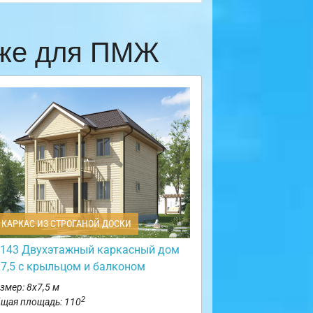
еже для ПМЖ
КАРКАС ИЗ СТРОГАНОЙ ДОСКИ
143 Двухэтажный каркасный дом
х7,5 с крыльцом и балконом
змер: 8х7,5 м
2
щая площадь: 110