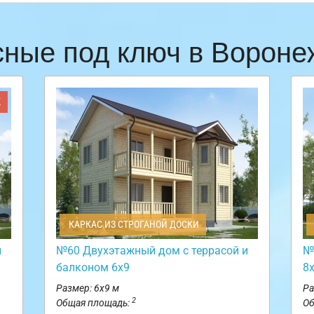
сные под ключ в Ворон
Ж
КАРКАС ИЗ СТРОГАНОЙ ДОСКИ
и
№60 Двухэтажный дом с террасой и
№
балконом 6х9
8
Размер: 6х9 м
Ра
2
Общая площадь:
Об