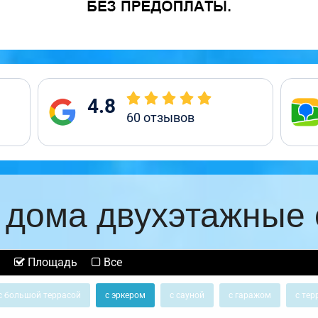
4.8
60
отзывов
 дома двухэтажные 
Площадь
Все
с большой террасой
с эркером
с сауной
с гаражом
с тер