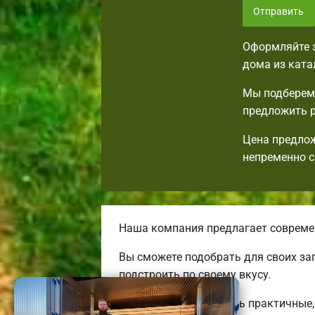
Отправить
Оформляйте з
дома из ката
Мы подберем 
предложить р
Цена предлож
непременно с
Наша компания предлагает совреме
Вы сможете подобрать для своих за
подстроить по своему вкусу.
Мы готовы предложить практичные, 