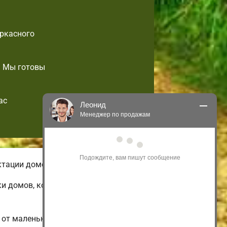
аркасного
. Мы готовы
ас
Леонид
Менеджер по продажам
Здравствуйте! Я могу 
проконсультировать Вас по нашим 
акциям и проектам.
ктации домов небольшой площади.
Только что
ки домов, которые возможно
от маленьких 1-этажных и