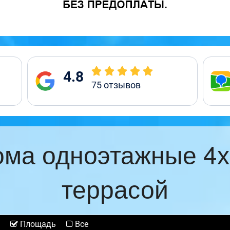
4.8
75
отзывов
ома одноэтажные 4х
террасой
Площадь
Все