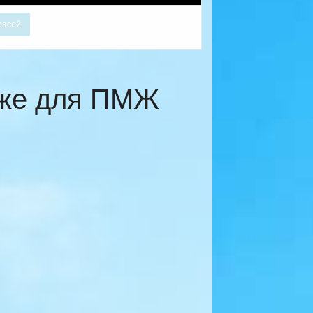
расой
еже для ПМЖ