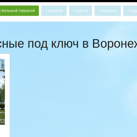
с большой террасой
с эркером
с сауной
с гаражом
с тер
сные под ключ в Ворон