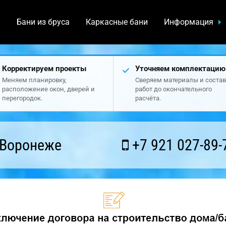
а
Бани из бруса
Каркасные бани
Информация
Корректируем проекты
Уточняем комплектацию
Меняем планировку,
Сверяем материалы и состав
расположение окон, дверей и
работ до окончательного
перегородок.
расчёта.
 Воронеже
+7 921 027-89-