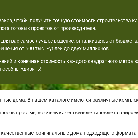
аказ, чтобы получить точную стоимость строительства к
лога готовых проектов от производителя.
для вас самое лучшее решение, отталкиваясь от бюджета
ешения от 500 тыс. Рублей до двух миллионов.
ений и конечная стоимость каждого квадратного метра в
пособны удивить!
нные дома. В нашем каталоге имеются различные компле
просов простые, но очень качественные типовые планиров
качественные, оригинальные дома подходящего формата: 