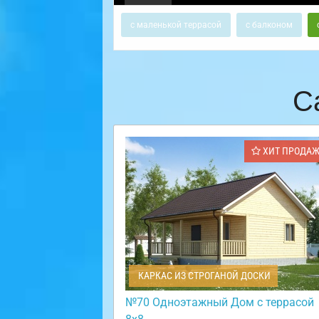
с маленькой террасой
с балконом
С
ХИТ ПРОДА
КАРКАС ИЗ СТРОГАНОЙ ДОСКИ
№70 Одноэтажный Дом с террасой