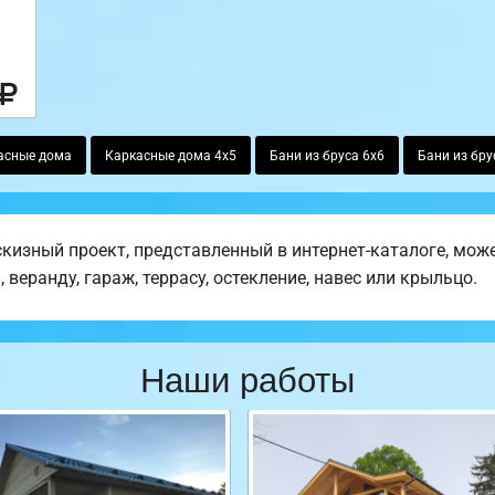
асные дома
Каркасные дома 4х5
Бани из бруса 6х6
Бани из бру
изный проект, представленный в интернет-каталоге, може
веранду, гараж, террасу, остекление, навес или крыльцо.
Наши работы