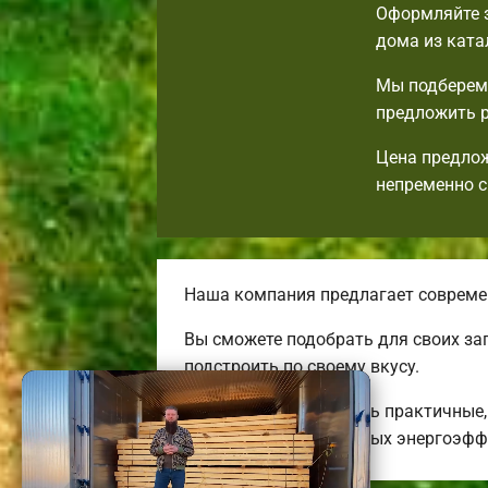
Оформляйте з
дома из ката
Мы подберем 
предложить р
Цена предлож
непременно с
Наша компания предлагает совреме
Вы сможете подобрать для своих за
подстроить по своему вкусу.
Мы готовы предложить практичные, 
бюджетных до огромных энергоэфф