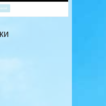
расой
ки