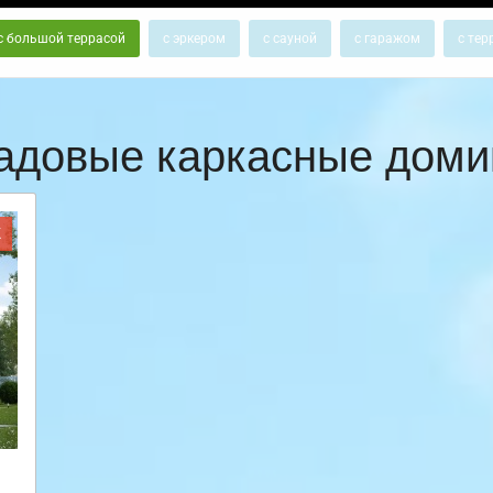
с большой террасой
с эркером
с сауной
с гаражом
с тер
адовые каркасные доми
Ж