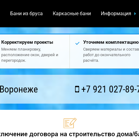
а
Бани из бруса
Каркасные бани
Информация
Корректируем проекты
Уточняем комплектацию
Меняем планировку,
Сверяем материалы и состав
расположение окон, дверей и
работ до окончательного
перегородок.
расчёта.
 Воронеже
+7 921 027-89-