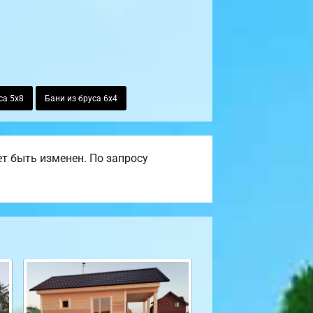
са 5х8
Бани из бруса 6х4
т быть изменен. По запросу