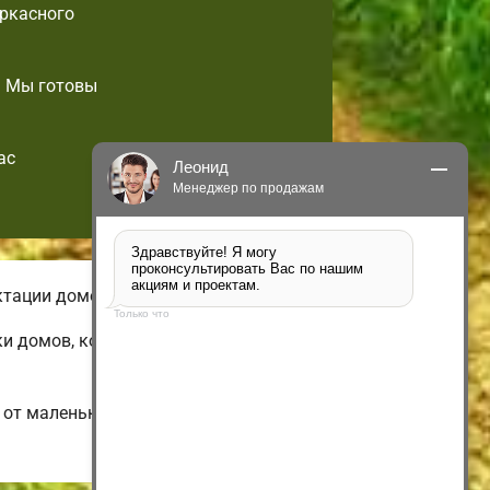
аркасного
. Мы готовы
ас
Леонид
Менеджер по продажам
Здравствуйте! Я могу 
проконсультировать Вас по нашим 
акциям и проектам.
ктации домов небольшой площади.
Только что
ки домов, которые возможно
от маленьких 1-этажных и