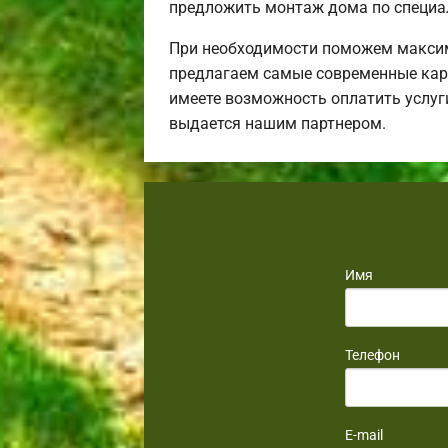
предложить монтаж дома по специа
При необходимости поможем максим
предлагаем самые современные карк
имеете возможность оплатить услуг
выдается нашим партнером.
Имя
Телефон
E-mail