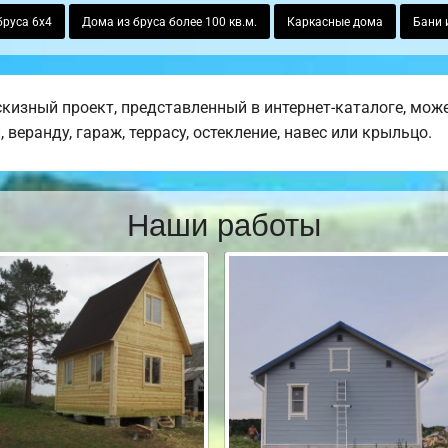
бруса 6х4
Дома из бруса более 100 кв.м.
Каркасные дома
Бани 
изный проект, представленный в интернет-каталоге, може
веранду, гараж, террасу, остекление, навес или крыльцо.
Наши работы