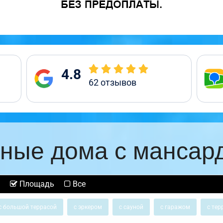
4.8
62
отзывов
ные дома с мансар
Площадь
Все
с большой террасой
с эркером
с сауной
с гаражом
с тер