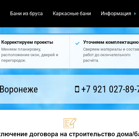
а
Бани из бруса
Каркасные бани
Информация
Корректируем проекты
Уточняем комплектацию
Меняем планировку,
Сверяем материалы и состав
расположение окон, дверей и
работ до окончательного
перегородок.
расчёта.
 Воронеже
+7 921 027-89-