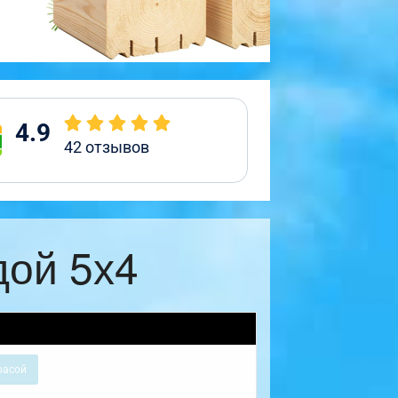
4.9
42
отзывов
дой 5х4
расой