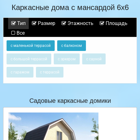
Каркасные дома с мансардой 6х6
Тип
Размер
Этажность
Площадь
Все
с маленькой террасой
с балконом
с большой террасой
с эркером
с сауной
с гаражом
с террасой
Садовые каркасные домики