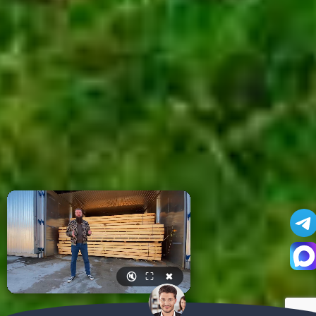
🔇
⛶
✖