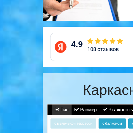
4.9
108
отзывов
Каркас
Тип
Размер
Этажность
с маленькой террасой
с балконом