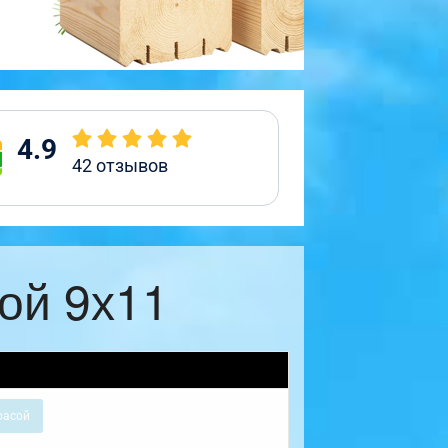
4.9
42
отзывов
ой 9х11
расой