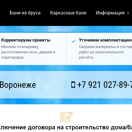
а
Бани из бруса
Каркасные бани
Информация
Корректируем проекты
Уточняем комплектацию
Меняем планировку,
Сверяем материалы и состав
расположение окон, дверей и
работ до окончательного
перегородок.
расчёта.
 Воронеже
+7 921 027-89-