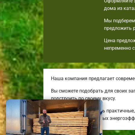
Оформляйте з
дома из ката
Мы подберем 
предложить р
Цена предлож
непременно с
Наша компания предлагает совреме
Вы сможете подобрать для своих за
подстроить по своему вкусу.
Мы готовы предложить практичные, 
бюджетных до огромных энергоэфф