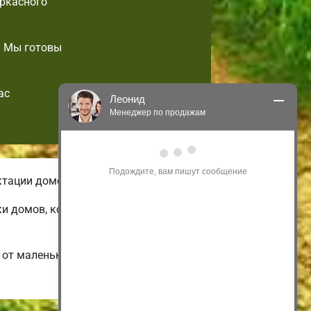
аркасного
. Мы готовы
ас
Леонид
Менеджер по продажам
Здравствуйте! Я могу 
проконсультировать Вас по нашим 
акциям и проектам.
ктации домов небольшой площади.
Только что
ки домов, которые возможно
от маленьких 1-этажных и