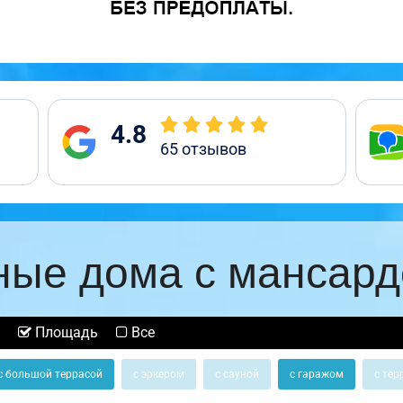
4.8
65
отзывов
ные дома с мансард
Площадь
Все
с большой террасой
с эркером
с сауной
с гаражом
с тер