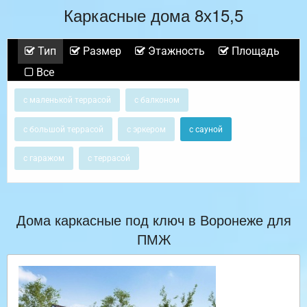
Каркасные дома 8х15,5
Тип
Размер
Этажность
Площадь
Все
с маленькой террасой
с балконом
с большой террасой
с эркером
с сауной
с гаражом
с террасой
Дома каркасные под ключ в Воронеже для
ПМЖ