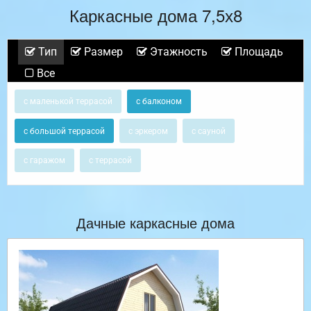
Каркасные дома 7,5х8
Тип
Размер
Этажность
Площадь
Все
с маленькой террасой
с балконом
с большой террасой
с эркером
с сауной
с гаражом
с террасой
Дачные каркасные дома