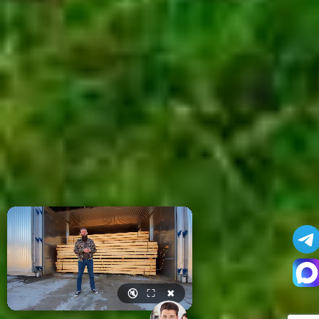
🔇
⛶
✖