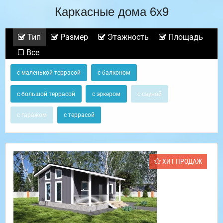
Каркасные дома 6х9
Тип
Размер
Этажность
Площадь
Все
с маленькой террасой
с балконом
с большой террасой
с эркером
с сауной
с гаражом
с террасой
ХИТ ПРОДАЖ