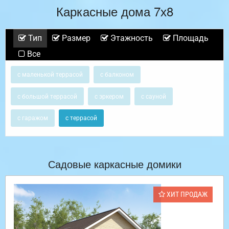
Каркасные дома 7х8
Тип
Размер
Этажность
Площадь
Все
с маленькой террасой
с балконом
с большой террасой
с эркером
с сауной
с гаражом
с террасой
Садовые каркасные домики
ХИТ ПРОДАЖ