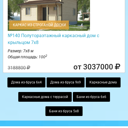
КАРКАС ИЗ СТРОГАНОЙ ДОСКИ
№140 Полутораэтажный каркасный дом с
крыльцом 7х8
Размер: 7х8 м
2
Общая площадь: 100
от 3037000
3188800
Дома из бруса 6х4
Дома из бруса 9х9
Каркасные дома
Каркасные дома с террасой
Бани из бруса 6х6
Бани из бруса 5х8